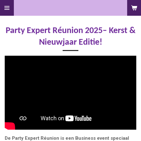
Ga
Party
Fun NL
direct
naar
Party Expert Réunion 2025– Kerst &
de
hoofdinhoud
Nieuwjaar Editie!
De Party Expert Réunion is een Business event speciaal