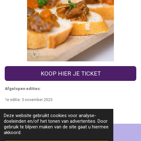
KOOP HIER JE TICKET
Afgelopen edities:
1e editie: 5 november 2023
2e editie: 10 maart 2024
Deze website gebruikt cookies voor analyse-
doeleinden en/of het tonen van advertenties. Door
TOP
gebruik te blijven maken van de site gaat u hiermee
akkoord.