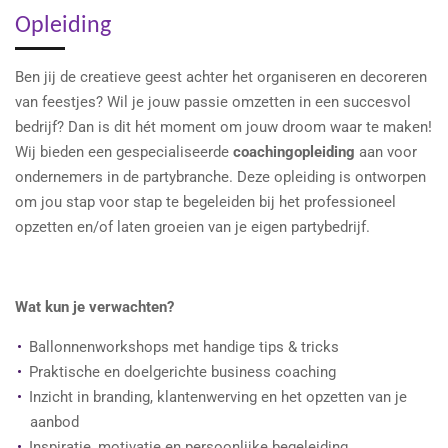
l
u
n
n
Opleiding
a
t
a
t
y
e
b
e
Ben jij de creatieve geest achter het organiseren en decoreren
l
r
van feestjes? Wil je jouw passie omzetten in een succesvol
e
f
bedrijf? Dan is dit hét moment om jouw droom waar te maken!
c
u
Wij bieden een gespecialiseerde
coachingopleiding
aan voor
a
l
ondernemers in de partybranche. Deze opleiding is ontworpen
p
l
om jou stap voor stap te begeleiden bij het professioneel
t
s
opzetten en/of laten groeien van je eigen partybedrijf.
i
c
o
r
n
e
Wat kun je verwachten?
s
e
n
Ballonnenworkshops met handige tips & tricks
Praktische en doelgerichte business coaching
Inzicht in branding, klantenwerving en het opzetten van je
aanbod
Inspiratie, motivatie en persoonlijke begeleiding